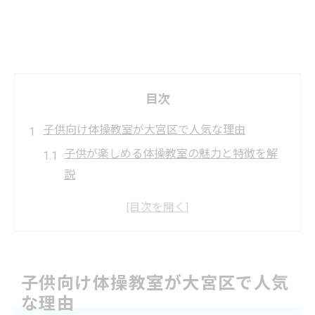
目次
子供向け体操教室が大宮区で人気な理由
子供が楽しめる体操教室の魅力と特徴を解
説
大宮区で体操教室が選ばれる安心の理由と
は
体操教室が幼児・子供に与える成長効果
実際に通う親子が語る体操教室の体験談
子供向け体操教室が大宮区で人気
体操教室選びで失敗しないためのポイント
な理由