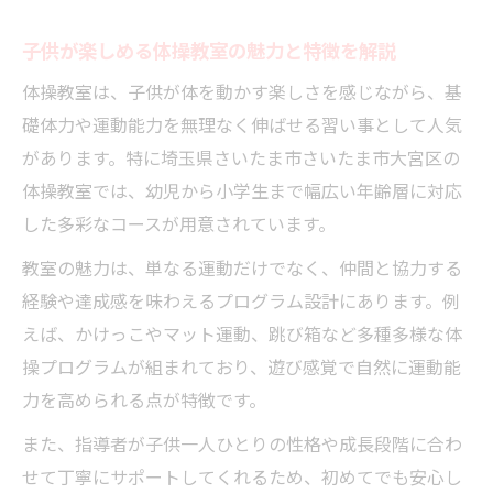
自分に合う体操教室選び方解説
子供の個性に合う体操教室の選び方を紹介
子供が楽しめる体操教室の魅力と特徴を解説
体操教室選びに役立つ比較ポイントまとめ
体操教室は、子供が体を動かす楽しさを感じながら、基
体験レッスンでチェックすべき点とは
礎体力や運動能力を無理なく伸ばせる習い事として人気
アクセスやスケジュール重視の選び方
があります。特に埼玉県さいたま市さいたま市大宮区の
口コミや評判も参考に体操教室を選ぶ方法
体操教室では、幼児から小学生まで幅広い年齢層に対応
した多彩なコースが用意されています。
幼児でも安心の体操教室体験ポイント
幼児が安心して通える体操教室の特徴とは
教室の魅力は、単なる運動だけでなく、仲間と協力する
体操教室の安全対策とサポート体制を解説
経験や達成感を味わえるプログラム設計にあります。例
えば、かけっこやマット運動、跳び箱など多種多様な体
体操教室で幼児が伸びる体験の流れを知ろ
操プログラムが組まれており、遊び感覚で自然に運動能
う
力を高められる点が特徴です。
親子で参加しやすい体操教室の雰囲気とは
また、指導者が子供一人ひとりの性格や成長段階に合わ
初めての幼児におすすめ体操教室体験の工
せて丁寧にサポートしてくれるため、初めてでも安心し
夫