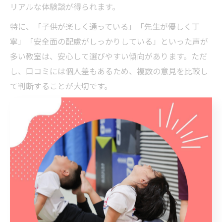
リアルな体験談が得られます。
特に、「子供が楽しく通っている」「先生が優しく丁
寧」「安全面の配慮がしっかりしている」といった声が
多い教室は、安心して選びやすい傾向があります。ただ
し、口コミには個人差もあるため、複数の意見を比較し
て判断することが大切です。
口コミや評判を鵜呑みにせず、実際に見学や体験レッス
ンを受けて、自分の目で確かめることも忘れないように
しましょう。地域密着型の体操教室は、口コミによる信
頼性が高まる傾向にあり、さいたま市大宮区でも多くの
保護者が情報交換を行っています。
幼児でも安心の体操教室体験ポイ