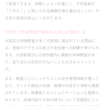
て参加できます。体験レッスンを通じて、子供自身が
さいたま市で体操教室を始めたい親御さんへ
「できた！」と感じられる瞬間を積み重ねることが、や
体操教室初心者の親御さんが知るべき情報
る気や自信の向上につながります。
さいたま市の体操教室の選び方と注意点
体操教室の見学や体験時に注目するポイン
大宮区で体操教室が選ばれる安心の理由とは
ト
大宮区の体操教室が多くの家庭に選ばれている理由に
子供の成長を支える体操教室の活用法
は、地域のアクセスの良さや安全面への配慮が挙げられ
体操教室で得られる親子のコミュニケーシ
ます。大宮駅周辺には徒歩圏内に複数の体操教室があ
ョン
り、送り迎えの負担が少ないことも大きなメリットで
成長を促す体操教室の魅力を知る
す。
体操教室が子供の成長に与える大きな影響
また、教室ごとにしっかりとした安全管理体制が整って
脳育体操や協調性を育む体操教室の魅力
おり、マットや器具の点検、指導中の見守り体制も徹底
体操教室で身につく運動能力・社会性とは
されています。保護者とのコミュニケーションも重視さ
親子で共有できる体操教室の成長体験
れており、指導内容や子供の様子について定期的にフィ