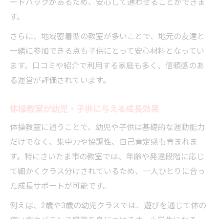
ードバックがあるため、安心して通わせることができま
体操教室の指導方針から見える教育効果
す。
2歳から通える体操教室の選び方
さらに、地域密着型の教室が多いことで、地元の友達と
2歳児に適した体操教室選びの基準を解説
一緒に参加できる点も子供にとって安心材料となってい
体操教室のコース内容と年齢別ポイント
ます。口コミや紹介で利用する家庭も多く、信頼感のあ
2歳から始める体操教室の安心サポート体制
る運営が評価されています。
体験レッスンで見るべき体操教室の特徴
親子で始める体操教室のメリットとは
体操教室が幼児・子供に与える成長効果
体操教室に通うことで、幼児や子供は基礎的な運動能力
だけでなく、集中力や協調性、自己肯定感も育まれま
す。特にさいたま市の教室では、年齢や発達段階に応じ
て細かくクラス分けされているため、一人ひとりに合っ
た成長サポートが可能です。
例えば、2歳や3歳の幼児クラスでは、遊びを通じて体の