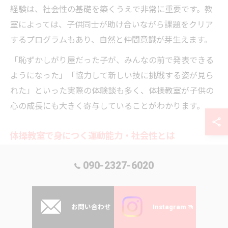
経験は、社会性の基礎を築くうえで非常に重要です。教
室によっては、子供同士が助け合いながら課題をクリア
するプログラムもあり、自然と仲間意識が芽生えます。
「恥ずかしがり屋だった子が、みんなの前で発表できる
ようになった」「協力して新しい技に挑戦する姿が見ら
れた」といった実際の体験談も多く、体操教室が子供の
心の成長にも大きく寄与していることがわかります。
体操教室で身につく運動能力・社会性とは
体操教室で身につく運動能力は、柔軟性や筋力、バラン
090-2327-6020
ス感覚、瞬発力など多岐にわたります。特に大宮エリア
の体操教室では、年齢やレベルに応じたクラス編成が行
われているため、子供一人ひとりの発達段階や得意・不
お問い合わせ
Instagram
得意に合わせて無理なくステップアップできます。