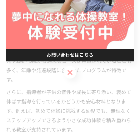
ント
幼児が安心して通える体操教室の特徴とは
幼児が安心して通える体操教室を選ぶ際は、まず「安全
管理」と「指導体制」が整っているかが重要なポイント
となります。さいたま市大宮区の体操教室では、未就学
お問い合わせはこちら
児や2歳・3歳から通えるコースが用意されていることも
多く、年齢や発達段階に合わせたプログラムが特徴で
お問い合わせはこちら
す。
さらに、指導者が子供の個性や成長に寄り添い、褒めて
伸ばす指導を行っているかどうかも安心材料となりま
す。例えば、初めて体操に挑戦する幼児でも、無理なく
ステップアップできるよう小さな成功体験を積み重ねら
れる教室が支持されています。