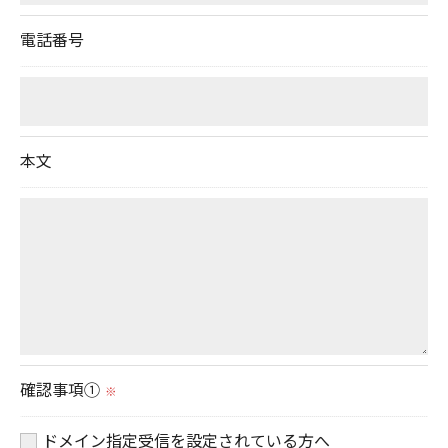
切に安全管理対策を実施します。
電話番号
＜個人情報を与えなかった場合に生じる結果＞
必要な情報を頂けない場合は、それに対応した当社
のサービスをご提供できない場合がございますので
本文
予めご了承ください。
＜個人情報の開示･訂正・削除･利用停止の手続につ
いて＞
当社では、お客様の個人情報の開示･訂正･削除・利
用停止の手続を定めさせて頂いております。
ご本人である事を確認のうえ、対応させて頂きま
す。
確認事項①
※
個人情報の開示･訂正･削除・利用停止の具体的手続
ドメイン指定受信を設定されている方へ
きにつきましては、お電話でお問合せ下さい。