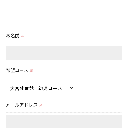
＜個人情報の提供について＞
当社ではお客様の同意を得た場合または法令に定め
られた場合を除き、
お名前
※
取得した個人情報を第三者に提供することはいたし
ません。
＜個人情報の委託について＞
希望コース
※
当社では、利用目的の達成に必要な範囲において、
個人情報を外部に委託する場合があります。
これらの委託先に対しては個人情報保護契約等の措
置をとり、適切な監督を行います。
メールアドレス
※
＜個人情報の安全管理＞
当社では、個人情報の漏洩等がなされないよう、適