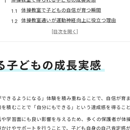
体操教室で得られる子どもの成長実感
体操教室で子どもの自信が育つ瞬間
体操教室通いが運動神経向上に役立つ理由
体操教室の経験が日常生活に与える影響
体操教室は協調性や集中力も伸ばせる場所
実体験から見る体操教室の成長エピソード
幼児期に体操教室は意味があるのか考察
る子どもの成長実感
体操教室は幼児に本当に意味があるのか
幼児期の体操教室で得られる発達メリット
幼児が体操教室で身につける柔軟性と体幹
ができるようになる」体験を積み重ねることで、自信が育
体操教室が幼児教育に与える影響とは
験を積むことで「自分にもできる」という達成感を得るこ
体操教室 幼児 意味ないの真相を検証
活や学習面にも良い影響を与えるため、多くの保護者が体
運動能力向上を目指すなら体操教室が最適
声かけやサポートを行うことで、子ども自身の自己肯定感