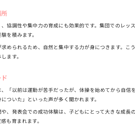
体操教室の継続は柔軟性アップに直結
場所
体操教室で培われる自信と達成感の理由
週2回体操教室通いのメリットと課題
く、協調性や集中力の育成にも効果的です。集団でのレッ
経験を積みます。
体操教室で感じる子どもの自己肯定感の成長
メリットとデメリットを知る体操教室の真価
が求められるため、自然と集中する力が身につきます。こ
与します。
体操教室のメリットとデメリットを徹底解説
体操教室 幼児 デメリットの実情と対策
ード
体操教室の効果を最大限活かすための注意点
お問い合わせはこちら
お問い合わせはこちら
体操教室は合う子と合わない子がいる理由
は、「以前は運動が苦手だったが、体操を始めてから自信
体操教室が向いている子の特徴と選択基準
身についた」といった声が多く聞かれます。
間や、発表会での成功体験は、子どもにとって大きな成長
定感も育まれます。