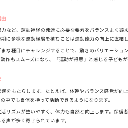
体操教室で運動能力がどう伸びるのか解説
体操教室の指導が運動神経に与える効果
理由
体操教室は基礎体力とバランス感覚を養う
筋力など、運動神経の発達に必要な要素をバランスよく鍛
運動能力向上のために体操教室を選ぶ理由
時期に多様な運動経験を積むことは運動能力の向上に直結
体操教室の練習で柔軟性と瞬発力が高まる
ざまな種目にチャレンジすることで、動きのバリエーショ
体操教室とスイミング教室の効果を比較検証
の動作もスムーズになり、「運動が得意」と感じる子どもが
体操教室とスイミング教室の違いを解説
体操教室でしか得られない成長ポイント
響
スイミング教室と体操教室の効果比較
影響をもたらします。たとえば、体幹やバランス感覚が向
体操教室と他の習い事の相乗効果を考察
びの中でも自信を持って活動できるようになります。
体操教室と水泳教室どちらが運動神経に良い？
生活リズムが整いやすく、体力も自然と向上します。保護
週2回通う体操教室で変わる柔軟性と自信
じる声が多く寄せられています。
体操教室に週2回通うと何が変わる？