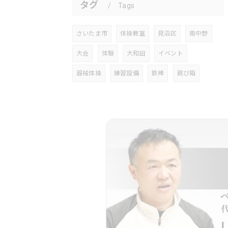
タグ
Tags
さいたま市
体操教室
見沼区
南中野
大会
体験
大和田
イベント
器械体操
練習設備
鉄棒
跳び箱