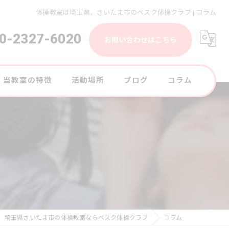
体操教室は埼玉県、さいたま市のべスク体操クラブ | コラム
0-2327-6020
お問い合わせはこちら
当教室の特徴
活動場所
ブログ
コラム
大宮の体操教室
幼児
小学生
選手育成
楽しい
埼玉県さいたま市の体操教室ならべスク体操クラブ
コラム